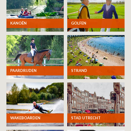
KANOËN
GOLFEN
PAARDRIJDEN
STRAND
WAKEBOARDEN
STAD UTRECHT