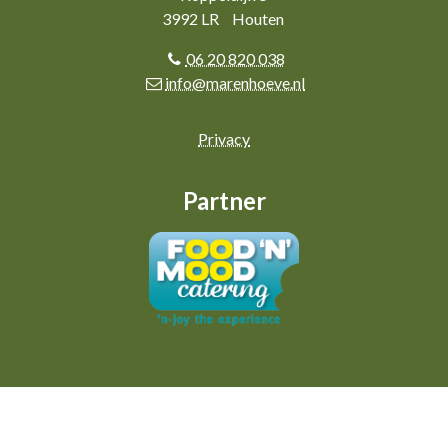
3992 LR
Houten
06 20 820 038
info@marenhoeve.nl
Privacy